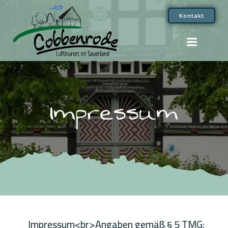
Zum
Kontakt
Inhalt
springen
Impressum
Impressum<br>Angaben gemäß § 5 TMG: